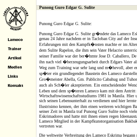
Punong Guro Edgar G. Sulite
Punong Guro Edgar G. Sulite:
Punong Guro Edgar G. Sulite gr�ndete das Lameco Es
genau 24 Jahre nachdem er in Tacloban City auf der Ins
Erfahrungen mit den Kampfk�nsten machte er im Alte
dem Sulite Rapelon, die ihm sein Vater Helacrio unterri
seiner Familie war der ber�hmte Jose D. Caballero, D
ihn nach viel �berzeugungsarbeit durch Edgars Vater 
Weg zum Training war sehr lang und m�hevoll, aber er
sp�ter ein grundlegender Baustein des Lameco darstellen 
Gro�meister Abella, Gm. Pablicito Cabahug und Tuhon 
auch als Sch�ler akzeptierten. Ein entscheidender Wen
Leben und dem sp�teren Lameco kam mit dem Antritt 
Wirtschaftswissenschaftsstudiums 1981 in Manila. Hier un
sich seinen Lebensunterhalt zu verdienen und hier lernt
Ilustrisimo kennen, der ihm einen weiteren wichtigen B
seiner Zeit in Manila traf Punong Guro Sulite noch vie
Eskrimadores und hatte mit ihnen einen regen Ideenaus
Lameco Mitglied in der Kampfkunstorganisation Bakbaka
vertreten war.
Die weltweite Verbreitung des Lameco Eskrima begann m